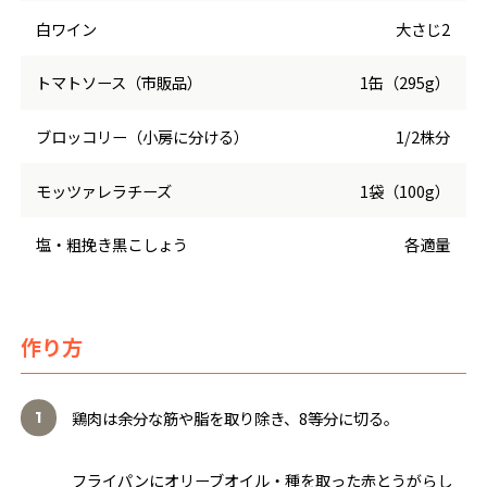
白ワイン
大さじ2
トマトソース（市販品）
1缶（295g）
ブロッコリー（小房に分ける）
1/2株分
モッツァレラチーズ
1袋（100g）
塩・粗挽き黒こしょう
各適量
作り方
鶏肉は余分な筋や脂を取り除き、8等分に切る。
フライパンにオリーブオイル・種を取った赤とうがらし