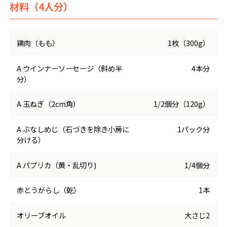
材料（4人分）
鶏肉（もも）
1枚（300g）
A ウインナーソーセージ（斜め半
4本分
分）
A 玉ねぎ（2cm角）
1/2個分（120g）
A ぶなしめじ（石づきを除き小房に
1パック分
分ける）
A パプリカ（黄・乱切り)
1/4個分
赤とうがらし（乾）
1本
オリーブオイル
大さじ2